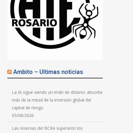
Ambito – Ultimas noticias
La IA sigue siendo un imán de dólares: absorbe
más de la mitad de la inversión global del
capital de riesgo
05/08/2026
Las reservas del BCRA superaron los