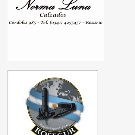
Jornada de lucha en
defensa de la tierra y la
soberanía: organizaciones