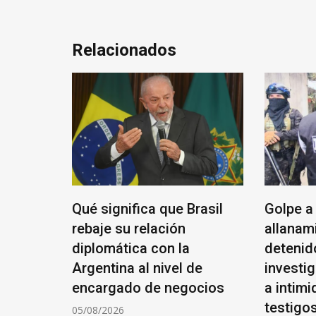
Relacionados
Qué significa que Brasil
Golpe a Los Mon
rebaje su relación
allanamientos, 7
diplomática con la
detenidos y una
Argentina al nivel de
investigación q
encargado de negocios
a intimidaciones
testigos
05/08/2026