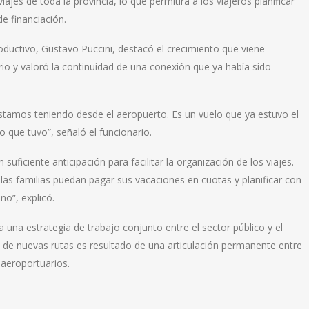
jes de toda la provincia, lo que permitirá a los viajeros planificar
e financiación.
oductivo, Gustavo Puccini, destacó el crecimiento que viene
io y valoró la continuidad de una conexión que ya había sido
stamos teniendo desde el aeropuerto. Es un vuelo que ya estuvo el
 que tuvo”, señaló el funcionario.
uficiente anticipación para facilitar la organización de los viajes.
as familias puedan pagar sus vacaciones en cuotas y planificar con
no”, explicó.
 a una estrategia de trabajo conjunto entre el sector público y el
n de nuevas rutas es resultado de una articulación permanente entre
 aeroportuarios.