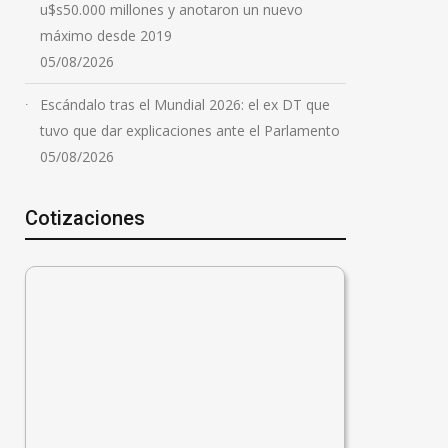
u$s50.000 millones y anotaron un nuevo
máximo desde 2019
05/08/2026
Escándalo tras el Mundial 2026: el ex DT que
tuvo que dar explicaciones ante el Parlamento
05/08/2026
Cotizaciones
lación de julio podría
Jornada de lucha en
r el sendero bajista
defensa de la tierra y la
tar un leve rebote:
soberanía: organizacion
icen las
sindicales y ambientales
cciones
convocan a movilizarse 
Rosario
026