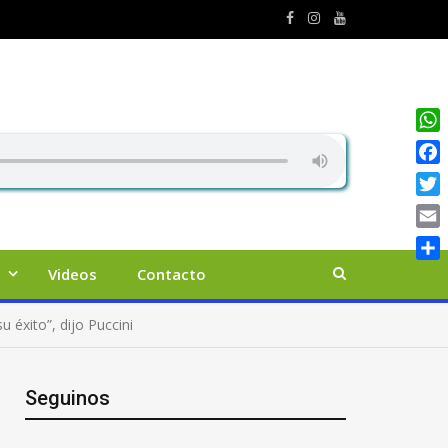
Wha
Face
Twit
Emai
Comp
Videos
Contacto
 éxito”, dijo Puccini
Seguinos