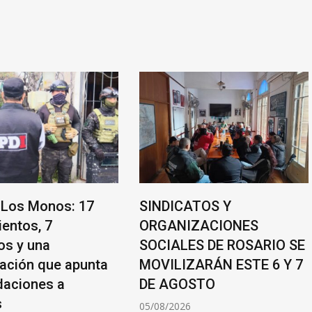
os: 17
SINDICATOS Y
La inf
ORGANIZACIONES
rompe
SOCIALES DE ROSARIO SE
y ano
ue apunta
MOVILIZARÁN ESTE 6 Y 7
qué d
 a
DE AGOSTO
proye
05/08/2026
05/08/2