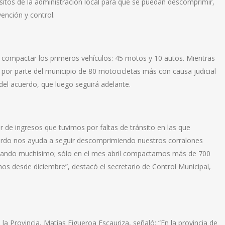
ósitos de la administración local para que se puedan descomprimir,
vención y control.
 compactar los primeros vehículos: 45 motos y 10 autos. Mientras
 por parte del municipio de 80 motocicletas más con causa judicial
del acuerdo, que luego seguirá adelante.
 de ingresos que tuvimos por faltas de tránsito en las que
uerdo nos ayuda a seguir descomprimiendo nuestros corralones
jando muchísimo; sólo en el mes abril compactamos más de 700
os desde diciembre”, destacó el secretario de Control Municipal,
 la Provincia, Matías Figueroa Escauriza, señaló: “En la provincia de