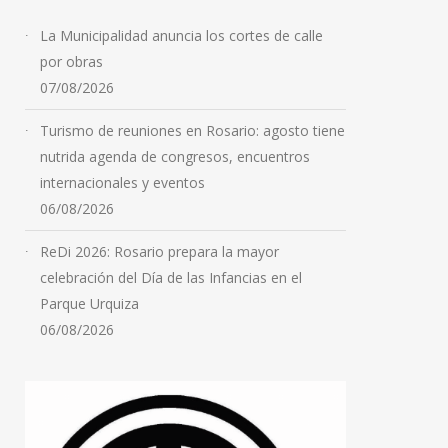
La Municipalidad anuncia los cortes de calle
por obras
07/08/2026
Turismo de reuniones en Rosario: agosto tiene
nutrida agenda de congresos, encuentros
internacionales y eventos
06/08/2026
ReDi 2026: Rosario prepara la mayor
Cayó “Yaka”, el principal
celebración del Día de las Infancias en el
investigado por el crimen
Parque Urquiza
del ex prefecto Juan
06/08/2026
Carlos Baini
06/08/2026