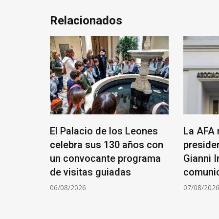
Relacionados
que un
El Palacio de los Leones
La AFA 
celebra sus 130 años con
presiden
Luna:
un convocante programa
Gianni I
ción
de visitas guiadas
comuni
06/08/2026
07/08/202