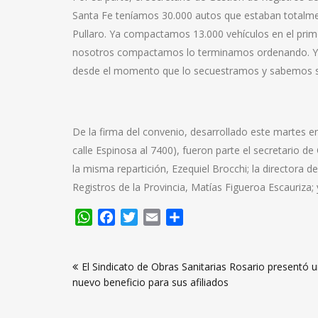
Santa Fe teníamos 30.000 autos que estaban total
Pullaro. Ya compactamos 13.000 vehículos en el prim
nosotros compactamos lo terminamos ordenando. Y p
desde el momento que lo secuestramos y sabemos su 
De la firma del convenio, desarrollado este martes en
calle Espinosa al 7400), fueron parte el secretario de
la misma repartición, Ezequiel Brocchi; la directora d
Registros de la Provincia, Matías Figueroa Escauriza;
WhatsApp
Facebook
Twitter
Email
Compartir
Navegación
El Sindicato de Obras Sanitarias Rosario presentó 
de
nuevo beneficio para sus afiliados
entradas