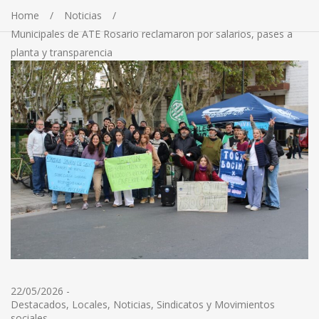
Home
Noticias
Municipales de ATE Rosario reclamaron por salarios, pases a
planta y transparencia
22/05/2026
-
Destacados
,
Locales
,
Noticias
,
Sindicatos y Movimientos
sociales