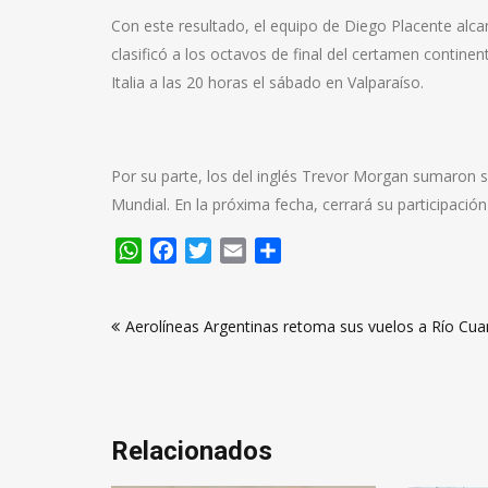
Con este resultado, el equipo de Diego Placente alcan
clasificó a los octavos de final del certamen continen
Italia a las 20 horas el sábado en Valparaíso.
Por su parte, los del inglés Trevor Morgan sumaron
Mundial. En la próxima fecha, cerrará su participació
WhatsApp
Facebook
Twitter
Email
Compartir
Navegación
Aerolíneas Argentinas retoma sus vuelos a Río Cua
de
entradas
Relacionados