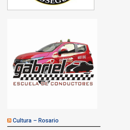
Javkin: «Rosario está de
vuelta y nunca la van a
poder parar»
06/08/2026
Cultura – Rosario