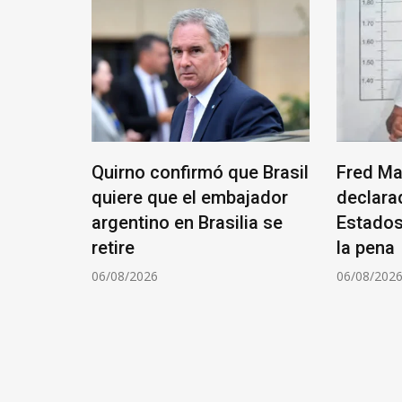
julio
Quirno confirmó que Brasil
Fred Ma
7
quiere que el embajador
declara
 por el
argentino en Brasilia se
Estados
nancias
retire
la pena
06/08/2026
06/08/202