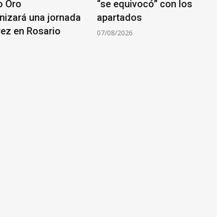
o Oro
“se equivocó” con los
nizará una jornada
apartados
rez en Rosario
07/08/2026
6