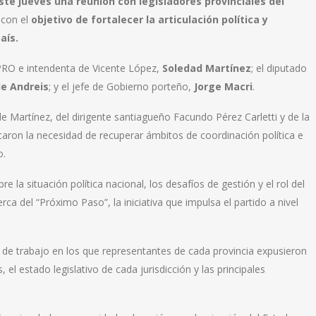
te jueves una reunión con legisladores provinciales del
 con el
objetivo de fortalecer la articulación política y
aís.
PRO e intendenta de Vicente López,
Soledad Martínez
; el diputado
e Andreis
; y el jefe de Gobierno porteño,
Jorge Macri
.
e Martínez, del dirigente santiagueño Facundo Pérez Carletti y de la
ron la necesidad de recuperar ámbitos de coordinación política e
o.
e la situación política nacional, los desafíos de gestión y el rol del
ca del “Próximo Paso”, la iniciativa que impulsa el partido a nivel
s de trabajo en los que representantes de cada provincia expusieron
, el estado legislativo de cada jurisdicción y las principales