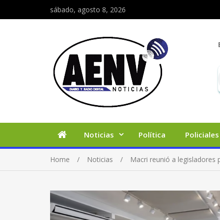
sábado, agosto 8, 2026
Noticias
Política
Policiales
Home
Noticias
Macri reunió a legisladores 