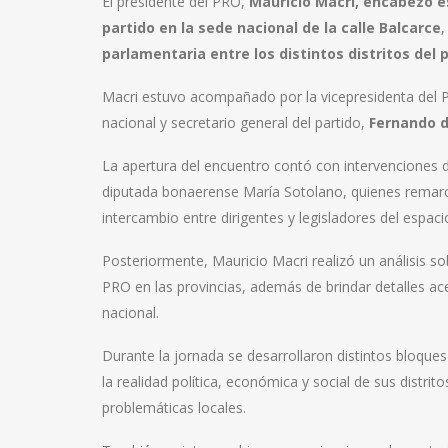
El presidente del PRO,
Mauricio Macri, encabezó es
partido en la sede nacional de la calle Balcarce
,
parlamentaria entre los distintos distritos del p
Macri estuvo acompañado por la vicepresidenta del 
nacional y secretario general del partido,
Fernando d
La apertura del encuentro contó con intervenciones d
diputada bonaerense María Sotolano, quienes remarca
intercambio entre dirigentes y legisladores del espaci
Posteriormente, Mauricio Macri realizó un análisis sobr
PRO en las provincias, además de brindar detalles acer
nacional.
Durante la jornada se desarrollaron distintos bloque
la realidad política, económica y social de sus distritos
problemáticas locales.