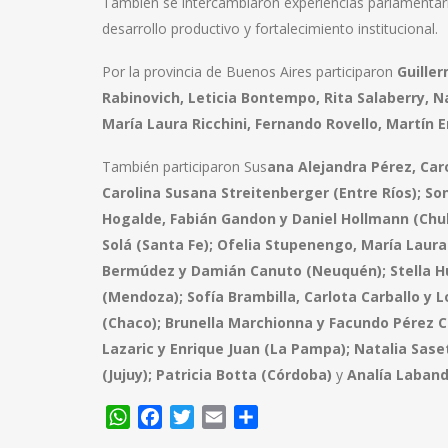
También se intercambiaron experiencias parlamentari
desarrollo productivo y fortalecimiento institucional.
Por la provincia de Buenos Aires participaron
Guille
Rabinovich, Leticia Bontempo, Rita Salaberry, N
María Laura Ricchini, Fernando Rovello, Martín 
También participaron Sus
ana Alejandra Pérez, Car
Carolina Susana Streitenberger (Entre Ríos); So
Hogalde, Fabián Gandon y Daniel Hollmann (Chu
Solá (Santa Fe); Ofelia Stupenengo, María Laura 
Bermúdez y Damián Canuto (Neuquén); Stella H
(Mendoza); Sofía Brambilla, Carlota Carballo y L
(Chaco); Brunella Marchionna y Facundo Pérez Ca
Lazaric y Enrique Juan (La Pampa); Natalia Sase
(Jujuy); Patricia Botta (Córdoba)
y
Analía Laband
WhatsApp
Facebook
Twitter
Email
Compartir