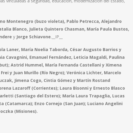
as vinculadas a seguridad, educación, modernización del Estado,
rmo Montenegro (buzo violeta), Pablo Petrecca, Alejandro
atalia Blanco, Julieta Quintero Chasman, María Paula Bustos,
Endere
y
Jorge Schiavone
.
__IP__
ola Laner, María Noelia Taborda, César Augusto Barrios y
nia Cavagnini, Emanuel Fernández, Leticia Magaldi, Paulina
but); Astrid Hummel, María Fernanda Castellani y Ximena
Frei y Juan Murillo (Río Negro); Verónica Lichter, Marcelo
uczak, Jimena Cogo, Cintia Gómez y Martín Rostand
orena Lazaroff (Corrientes); Laura Bisonni y Ernesto Blasco
rletti (Santiago del Estero); María Laura Trapaglia, Lucas
ta (Catamarca); Enzo Cornejo (San Juan); Luciano Angelini
oczka (Misiones).