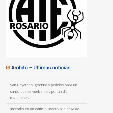
Ambito – Ultimas noticias
San Cayetano: gratitud y pedidos para un
santo que se vuelve país por un día
07/08/2026
Incendio en un edificio lindero a la casa de