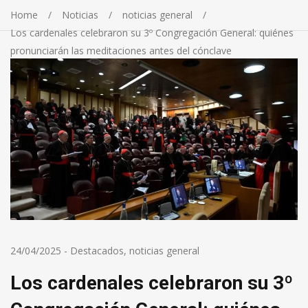
Home
Noticias
noticias general
Los cardenales celebraron su 3º Congregación General: quiénes
pronunciarán las meditaciones antes del cónclave
24/04/2025
-
Destacados
,
noticias general
Los cardenales celebraron su 3º