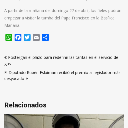
A partir de la mañana del domingo 27 de abril, los fieles podrán
empezar a visitar la tumba del Papa Francisco en la Basílica
Mariana.
WhatsApp
Facebook
Twitter
Email
Compartir
Navegación
Postergan el plazo para redefinir las tarifas en el servicio de
de
gas
entradas
El Diputado Rubén Eslaiman recibió el premio al legislador más
desyacado
Relacionados