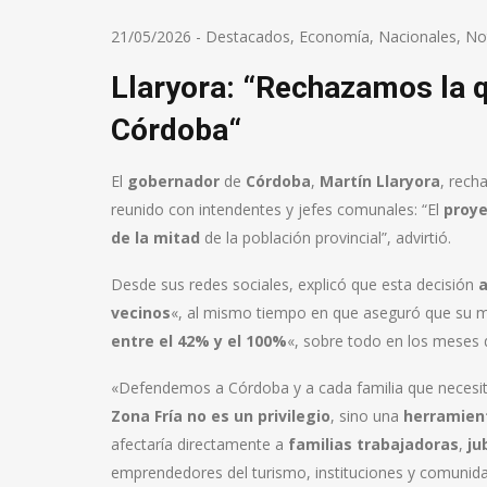
21/05/2026
-
Destacados
,
Economía
,
Nacionales
,
Not
Llaryora: “Rechazamos la q
Córdoba“
El
gobernador
de
Córdoba
,
Martín Llaryora
, rech
reunido con intendentes y jefes comunales: “El
proye
de la mitad
de la población provincial”, advirtió.
Desde sus redes sociales, explicó que esta decisión
a
vecinos
«, al mismo tiempo en que aseguró que su m
entre el 42% y el 100%
«, sobre todo en los meses d
«Defendemos a Córdoba y a cada familia que necesit
Zona Fría no es un privilegio
, sino una
herramienta
afectaría directamente a
familias trabajadoras
,
ju
emprendedores del turismo, instituciones y comunidad