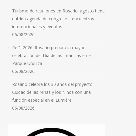
Turismo de reuniones en Rosario: agosto tiene
El Palacio de los Leones
nutrida agenda de congresos, encuentros
celebra sus 130 años con
internacionales y eventos
un convocante programa
06/08/2026
de visitas guiadas
ReDi 2026: Rosario prepara la mayor
06/08/2026
celebración del Día de las Infancias en el
Parque Urquiza
06/08/2026
Rosario celebra los 30 años del proyecto
Ciudad de las Niñas y los Niños con una
función especial en el Lumière
06/08/2026