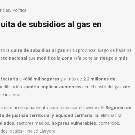
icias
,
Política
uita de subsidios al gas en
azó la
quita de subsidios al gas
en su provincia, luego de haberse
cto nacional
que
modifica
la
Zona Fría
pone en
riesgo
a
más
fectaría
a «
688 mil hogares
y a más de
2,2 millones de
odificación «
podría implicar aumentos
» en el costo del gas «
de
e invierno.
a este acompañamiento para atravesar el invierno. El
Régimen de
 de justicia territorial y equidad tarifaria
. Su eliminación
bilados
, sectores medios,
hogares vulnerables
, comercios,
es locales», indicó Llaryora.