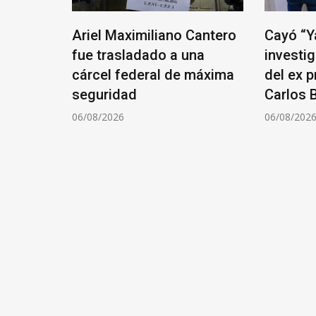
ta del
Ariel Maximiliano Cantero
Cayó “Ya
a
fue trasladado a una
investi
entina:
cárcel federal de máxima
del ex 
seguridad
Carlos B
06/08/2026
06/08/202