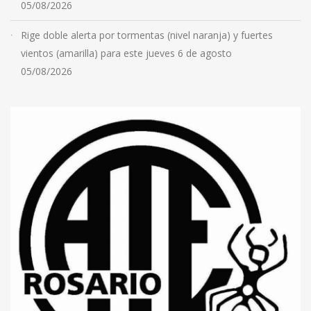
05/08/2026
Rige doble alerta por tormentas (nivel naranja) y fuertes
vientos (amarilla) para este jueves 6 de agosto
05/08/2026