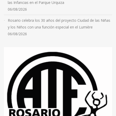
las Infancias en el Parque Urquiza
06/08/2026
Rosario celebra los 30 años del proyecto Ciudad de las Niñas
y los Niños con una función especial en el Lumière
06/08/2026