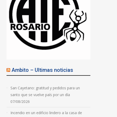
Ambito – Ultimas noticias
San Cayetano: gratitud y pedidos para un
santo que se vuelve país por un día
07/08/2026
Incendio en un edificio lindero a la casa de