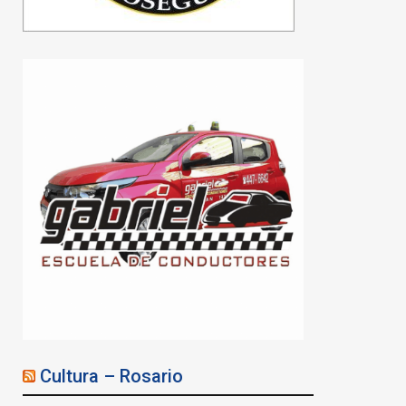
El municipio invita a una
nueva visita guiada al
cementerio El Salvador
07/08/2026
Cultura – Rosario