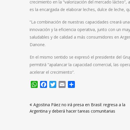
crecimiento en la “valorización del mercado lácteo”, 
es la encargada de elaborar leches, dulce de leche, 
“La combinación de nuestras capacidades creará una
innovación y la eficiencia operativa, junto con un may
saludables y de calidad a más consumidores en Argent
Danone.
En el mismo sentido se expresó el presidente del Gru
permitirá “apalancar la capacidad comercial, las ope
acelerar el crecimiento”.
WhatsApp
Facebook
Twitter
Email
Compartir
Navegación
Agostina Páez no irá presa en Brasil: regresa a la
de
Argentina y deberá hacer tareas comunitarias
entradas