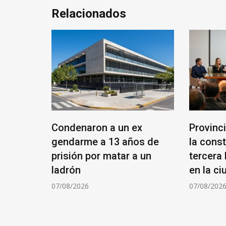
Relacionados
Condenaron a un ex
Provinc
rma de
gendarme a 13 años de
la const
es en
prisión por matar a un
tercera 
izar la
ladrón
en la c
a entre
07/08/2026
07/08/202
ador