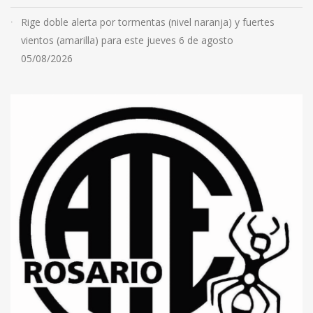
Rige doble alerta por tormentas (nivel naranja) y fuertes
vientos (amarilla) para este jueves 6 de agosto
05/08/2026