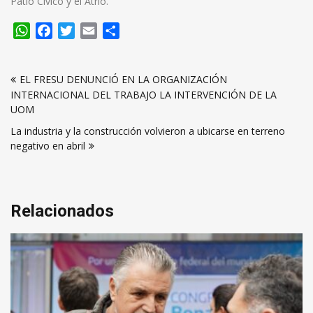
Patio Cívico y el Atrio.
WhatsApp
Facebook
Twitter
Email
Compartir
Navegación
EL FRESU DENUNCIÓ EN LA ORGANIZACIÓN
de
INTERNACIONAL DEL TRABAJO LA INTERVENCIÓN DE LA
entradas
UOM
La industria y la construcción volvieron a ubicarse en terreno
negativo en abril
Relacionados