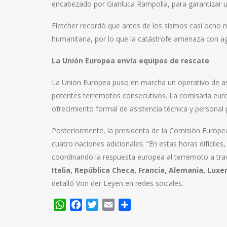
encabezado por Gianluca Rampolla, para garantizar u
Fletcher recordó que antes de los sismos casi ocho 
humanitaria, por lo que la catástrofe amenaza con agr
La Unión Europea envía equipos de rescate
La Unión Europea puso en marcha un operativo de asi
potentes terremotos consecutivos. La comisaria europ
ofrecimiento formal de asistencia técnica y personal p
Posteriormente, la presidenta de la Comisión Europea
cuatro naciones adicionales. “En estas horas difícil
coordinando la respuesta europea al terremoto a tr
Italia, República Checa, Francia, Alemania, Lux
detalló Von der Leyen en redes sociales.
WhatsApp
Facebook
Twitter
Email
Compartir