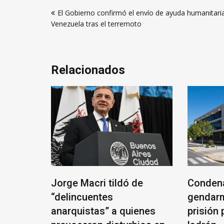
Navegación
El Gobierno confirmó el envío de ayuda humanitari
de
Venezuela tras el terremoto
entradas
Relacionados
ámara
Jorge Macri tildó de
Condena
uela
“delincuentes
gendarm
udueña
anarquistas” a quienes
prisión 