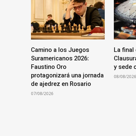
eros
Camino a los Juegos
La final
ierno
Suramericanos 2026:
Clausur
 de
Faustino Oro
y sede 
protagonizará una jornada
08/08/202
de ajedrez en Rosario
07/08/2026