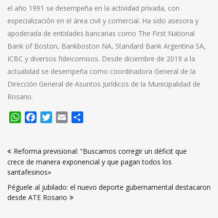
el año 1991 se desempeña en la actividad privada, con
especialización en el área civil y comercial. Ha sido asesora y
apoderada de entidades bancarias como The First National
Bank of Boston, Bankboston NA, Standard Bank Argentina SA,
ICBC y diversos fideicomisos. Desde diciembre de 2019 a la
actualidad se desempeña como coordinadora General de la
Dirección General de Asuntos Jurídicos de la Municipalidad de
Rosario.
WhatsApp
Facebook
Twitter
Email
Compartir
Navegación
Reforma previsional: “Buscamos corregir un déficit que
de
crece de manera exponencial y que pagan todos los
entradas
santafesinos»
Péguele al jubilado: el nuevo deporte gubernamental destacaron
desde ATE Rosario