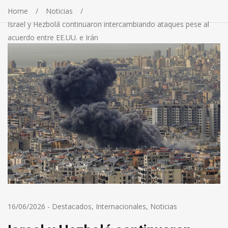
Home
Noticias
Israel y Hezbolá continuaron intercambiando ataques pese al
acuerdo entre EE.UU. e Irán
16/06/2026
-
Destacados
,
Internacionales
,
Noticias