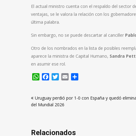
El actual ministro cuenta con el respaldo del sector d
ventajas, se le valora la relación con los gobernador
última palabra.
Sin embargo, no se puede descartar al canciller
Pablo
Otro de los nombrados en la lista de posibles reempl
aparece
la ministra de Capital Humano,
Sandra Pett
en asumir ese rol.
WhatsApp
Facebook
Twitter
Email
Compartir
Navegación
Uruguay perdió por 1-0 con España y quedó elimin
de
del Mundial 2026
entradas
Relacionados