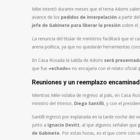
Milei intentó durante meses que el tema Adorni salier
avance de los
pedidos de interpelación
a partir d
jefe de Gabinete para liberar la presión
sobre el 
La renuncia del titular de ministros facilitará que el 
arena política, ya que no quedarán herramientas const
En Casa Rosada la salida de Adorni
será presentad
que fue
«echado»
no encajaría con el relato oficial
Reuniones y un reemplazo encamina
Mientras Milei volaba de regreso al país, en Casa R
ministro del Interior,
Diego Santilli
, y con el presid
Santilli ingresó por explanada en la tarde noche del v
junto a
Ignacio Devitt
, al que algunos señalan que
de Gabinete.
Por estas horas, es el que corre con v