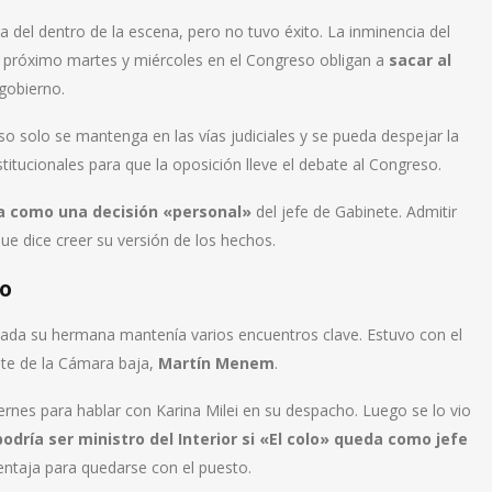
a del dentro de la escena, pero no tuvo éxito. La inminencia del
el próximo martes y miércoles en el Congreso obligan a
sacar al
gobierno.
caso solo se mantenga en las vías judiciales y se pueda despejar la
itucionales para que la oposición lleve el debate al Congreso.
a como una decisión «personal»
del jefe de Gabinete. Admitir
 que dice creer su versión de los hechos.
do
osada su hermana mantenía varios encuentros clave. Estuvo con el
ente de la Cámara baja,
Martín Menem
.
iernes para hablar con Karina Milei en su despacho. Luego se lo vio
podría ser ministro del Interior si «El colo» queda como jefe
entaja para quedarse con el puesto.