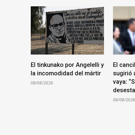
 Banco
El tinkunako por Angelelli y
El canci
ia pero
la incomodidad del mártir
sugirió 
vaya: “
08/08/2026
desesta
08/08/202