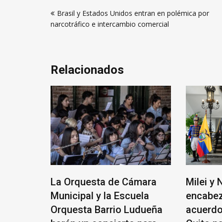
Navegación
Brasil y Estados Unidos entran en polémica por
de
narcotráfico e intercambio comercial
entradas
Relacionados
cundo
La Orquesta de Cámara
Milei y
se
Municipal y la Escuela
encabez
das de
Orquesta Barrio Ludueña
acuerdo