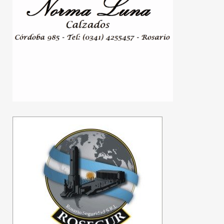
Joaquín Benegas Lynch
lamentó la caída de los
cambios a la Ley de