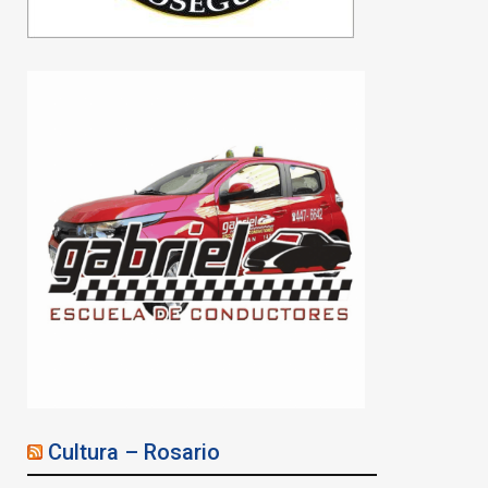
Tierras y culpó a “los
tibios del medio”
07/08/2026
Cultura – Rosario