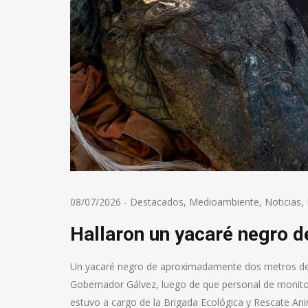
08/07/2026
-
Destacados
,
Medioambiente
,
Noticias
,
Hallaron un yacaré negro d
Un yacaré negro de aproximadamente dos metros de larg
Gobernador Gálvez, luego de que personal de monitore
estuvo a cargo de la Brigada Ecológica y Rescate Ani