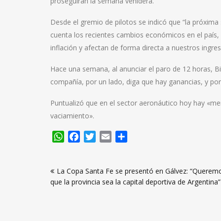
proseguirán la semana venidera.
Desde el gremio de pilotos se indicó que “la próxim
cuenta los recientes cambios económicos en el país, 
inflación y afectan de forma directa a nuestros ingre
Hace una semana, al anunciar el paro de 12 horas, B
compañía, por un lado, diga que hay ganancias, y por
Puntualizó que en el sector aeronáutico hoy hay «men
vaciamiento».
WhatsApp
Facebook
Twitter
Email
Compartir
Navegación
La Copa Santa Fe se presentó en Gálvez: “Querem
de
que la provincia sea la capital deportiva de Argentina”
entradas