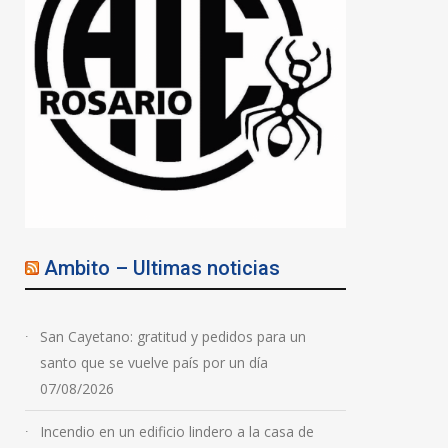
Ambito – Ultimas noticias
San Cayetano: gratitud y pedidos para un
santo que se vuelve país por un día
07/08/2026
Incendio en un edificio lindero a la casa de