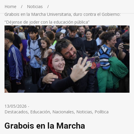
Home
Noticias
Grabois en la Marcha Universitaria, duro contra el Gobierno:
“Déjense de joder con la educación pública”
13/05/2026
-
Destacados
,
Educación
,
Nacionales
,
Noticias
,
Política
Grabois en la Marcha