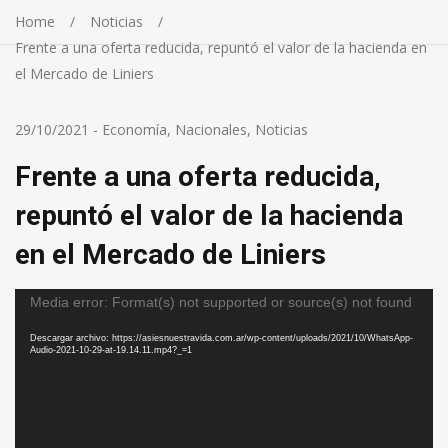
Home
Noticias
Frente a una oferta reducida, repuntó el valor de la hacienda en
el Mercado de Liniers
29/10/2021
-
Economía
,
Nacionales
,
Noticias
Frente a una oferta reducida,
repuntó el valor de la hacienda
en el Mercado de Liniers
Reproductor
Media error: Format(s) not supported or source(s) not found
de
vídeo
Descargar archivo: https://asiesnuestravida.com.ar/wp-content/uploads/2021/10/WhatsApp-
Audio-2021-10-29-at-19.14.11.mp4?_=1