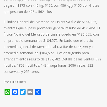
pagaron $175 con 445 kg, $162 con 486 kg y $155 por 4 lotes
que pesaron de 498 a 562 kilos.
El Índice General del Mercado de Liniers SA fue de $164,935,
mientras que el peso promedio general resultó de 412 kilos. El
Índice Novillo del Mercado de Liniers quedó en $186,555, con
un promedio semanal de $184,572. En tanto que el precio
promedio general de Mercados al Día fue de $186,555 y el
promedio semanal, de $184,572. El valor sugerido para
arrendamientos resultó de $187,782. Detalle de las ventas: 592
novillos; 1853 novillitos; 1484 vaquillonas; 2086 vacas; 322
conservas, y 255 toros.
Por Luis Ciucci
WhatsApp
Facebook
Twitter
Email
Compartir
Navegación