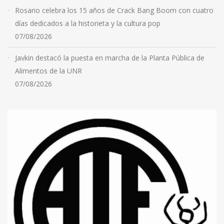
Rosario celebra los 15 años de Crack Bang Boom con cuatro
días dedicados a la historieta y la cultura pop
07/08/2026
Javkin destacó la puesta en marcha de la Planta Pública de
Alimentos de la UNR
07/08/2026