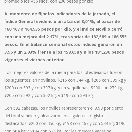
promedió los 456 kilos, con 200 pesos por kilo.
Al momento de fijar los indicadores de la jornada, el
Índice General evidenció un alza del 3,01%, al pasar de
160,107 a 164,935 pesos por kilo, y el Índice Novillo cerró
con una mejora del 2,17%, tras variar de 182,589 a 186,555
pesos. En el balance semanal estos índices ganaron un
3,96 y un 2,93% frente a los 158,658 y a los 181,236 pesos
vigentes el viernes anterior.
Los mejores valores de la rueda para los lotes livianos fueron
los siguientes: en novillitos, $215 con 344 kg, $206 con 385 kg y
$200 con 393 y con 397 kg, y en vaquillonas, $200 con 279 kg,
$205 con 292 y con 302 kg, y $190 con 393 kg.
Con 592 cabezas, los novillos representaron el 8,98 por ciento
del total vendido y alcanzaron los siguientes registros
destacados: $200 con 456 kg, $198 con 467 y con 534 kg, $196
con 504 kg y $194 con 525 kg. Por las mejores vacas se