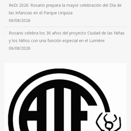
ReDi 2026: Rosario prepara la mayor celebración del Día de
las Infancias en el Parque Urquiza
06/08/2026
Rosario celebra los 30 años del proyecto Ciudad de las Niñas
y los Niños con una función especial en el Lumière
06/08/2026