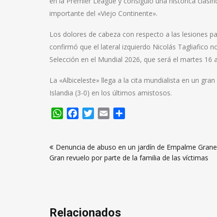
en la Premier League y consiguió una histórica clasi
importante del «Viejo Continente».
Los dolores de cabeza con respecto a las lesiones pa
confirmó que el lateral izquierdo Nicolás Tagliafico 
Selección en el Mundial 2026, que será el martes 16 a
La «Albiceleste» llega a la cita mundialista en un gra
Islandia (3-0) en los últimos amistosos.
WhatsApp
Facebook
Twitter
Email
Compartir
Navegación
Denuncia de abuso en un jardín de Empalme Grane
de
Gran revuelo por parte de la familia de las víctimas
entradas
Relacionados