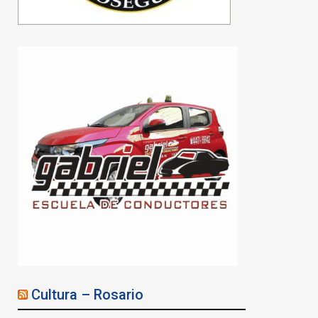
La Provincia tomó
posesión de un edificio
decomisado en una causa
por estafa inmobiliaria en
Rosario
06/08/2026
Cultura – Rosario