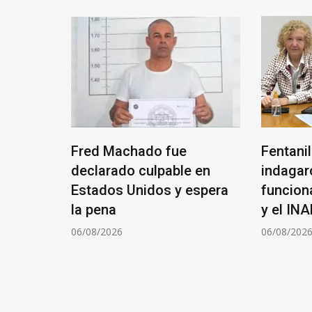
 Google
Fred Machado fue
Fentani
yectos
declarado culpable en
indagar
Estados Unidos y espera
funcion
ina
la pena
y el IN
06/08/2026
06/08/202