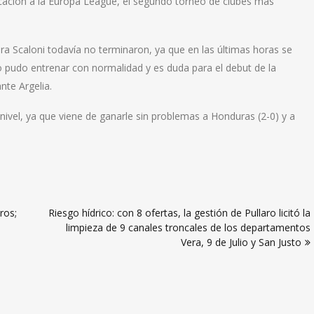
ficación a la Europa League, el segundo torneo de clubes más
ra Scaloni todavía no terminaron, ya que en las últimas horas se
no pudo entrenar con normalidad y es duda para el debut de la
nte Argelia.
n nivel, ya que viene de ganarle sin problemas a Honduras (2-0) y a
ros;
Riesgo hídrico: con 8 ofertas, la gestión de Pullaro licitó la
limpieza de 9 canales troncales de los departamentos
Vera, 9 de Julio y San Justo