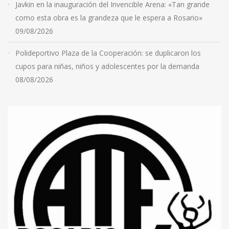
Javkin en la inauguración del Invencible Arena: «Tan grande
como esta obra es la grandeza que le espera a Rosario»
09/08/2026
Polideportivo Plaza de la Cooperación: se duplicaron los
cupos para niñas, niños y adolescentes por la demanda
08/08/2026