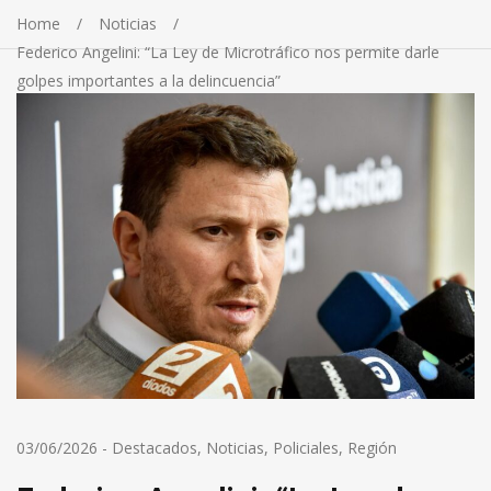
Home
Noticias
Federico Angelini: “La Ley de Microtráfico nos permite darle
golpes importantes a la delincuencia”
03/06/2026
-
Destacados
,
Noticias
,
Policiales
,
Región