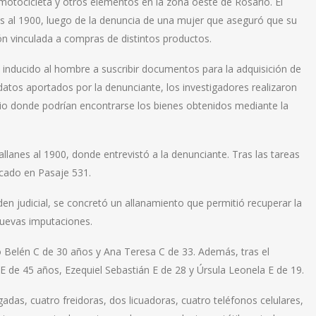
motocicleta y otros elementos en la zona oeste de Rosario. El
es al 1900, luego de la denuncia de una mujer que aseguró que su
n vinculada a compras de distintos productos.
n inducido al hombre a suscribir documentos para la adquisición de
datos aportados por la denunciante, los investigadores realizaron
lio donde podrían encontrarse los bienes obtenidos mediante la
llanes al 1900, donde entrevistó a la denunciante. Tras las tareas
icado en Pasaje 531.
den judicial, se concretó un allanamiento que permitió recuperar la
nuevas imputaciones.
 Belén C de 30 años y Ana Teresa C de 33. Además, tras el
E de 45 años, Ezequiel Sebastián E de 28 y Úrsula Leonela E de 19.
gadas, cuatro freidoras, dos licuadoras, cuatro teléfonos celulares,