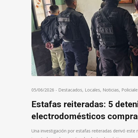
05/06/2026
-
Destacados
,
Locales
,
Noticias
,
Policiale
Estafas reiteradas: 5 deten
electrodomésticos compra
Una investigación por estafas reiteradas derivó este