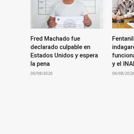
 Google
Fred Machado fue
Fentani
yectos
declarado culpable en
indagar
Estados Unidos y espera
funcion
ina
la pena
y el IN
06/08/2026
06/08/202