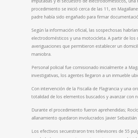
imputadas y el secuestro de electrodomésticos, una 
procedimiento se inició cerca de las 11, en Magallan
padre había sido engañado para firmar documentació
Según la información oficial, las sospechosas habría
electrodomésticos y una motocicleta. A partir de los 
averiguaciones que permitieron establecer un domici
maniobra.
Personal policial fue comisionado inicialmente a Maga
investigativas, los agentes llegaron a un inmueble ub
Con intervención de la Fiscalía de Flagrancia y una or
totalidad de los elementos buscados y avanzar con 
Durante el procedimiento fueron aprehendidas; Rocío
allanamiento quedaron involucrados Javier Sebastián 
Los efectivos secuestraron tres televisores de 55 pul