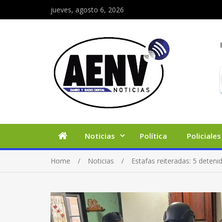
jueves, agosto 6, 2026
Noticias
Política
Policiales
Home
Noticias
Estafas reiteradas: 5 dete