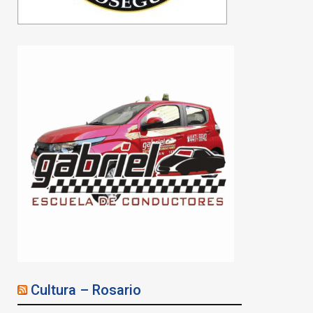
La Provincia tomó
posesión de un edificio
decomisado en una causa
por estafa inmobiliaria en
Rosario
06/08/2026
Cultura – Rosario