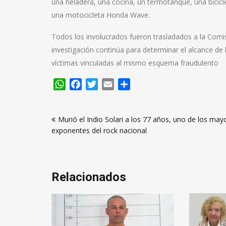
una heladera, una cocina, un termotanque, una biciclet
una motocicleta Honda Wave.
Todos los involucrados fueron trasladados a la Comisa
investigación continúa para determinar el alcance de 
víctimas vinculadas al mismo esquema fraudulento
WhatsApp
Facebook
Twitter
Email
Compartir
Navegación
Murió el Indio Solari a los 77 años, uno de los may
de
exponentes del rock nacional
entradas
Relacionados