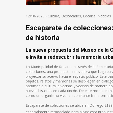
12/10/2025
-
Cultura
,
Destacados
,
Locales
,
Noticias
Escaparate de colecciones:
de historia
La nueva propuesta del Museo de la C
e invita a redescubrir la memoria urb
La Municipalidad de Rosario, a través de la Secretaría
colecciones, una propuesta innovadora que llega para
proyectar su acervo hacia el espacio público. Este pa
objetos, relatos y memorias se despliegan en diálogo d
patrimonio cultural a vecinas y vecinos de manera acc
nuevas historias en cada rincón. De este modo, el mus
como un organismo vivo, en constante transformación
Escaparate de colecciones se ubica en Dorrego 2189, e
especialmente remodelado para alojar esta propuest