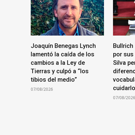
x
Joaquín Benegas Lynch
Bullrich
os de
lamentó la caída de los
por sus 
 un
cambios a la Ley de
Silva p
Tierras y culpó a “los
diferenc
tibios del medio”
vocabul
cuidarlo
07/08/2026
07/08/202