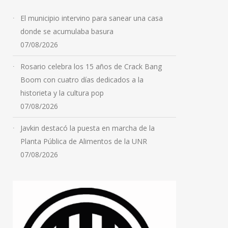
El municipio intervino para sanear una casa
donde se acumulaba basura
07/08/2026
Rosario celebra los 15 años de Crack Bang
Milei y Noboa
Boom con cuatro días dedicados a la
encabezaron la firma de
historieta y la cultura pop
acuerdos bilaterales en
07/08/2026
Quito para profundizar la
Javkin destacó la puesta en marcha de la
relación estratégica entre
Planta Pública de Alimentos de la UNR
la Argentina y Ecuador
07/08/2026
07/08/2026