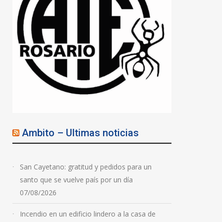
Ambito – Ultimas noticias
San Cayetano: gratitud y pedidos para un
santo que se vuelve país por un día
07/08/2026
Incendio en un edificio lindero a la casa de