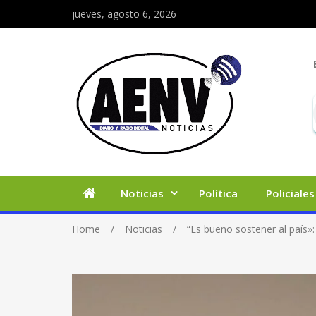
jueves, agosto 6, 2026
Noticias
Política
Policiales
Home
Noticias
“Es bueno sostener al país»