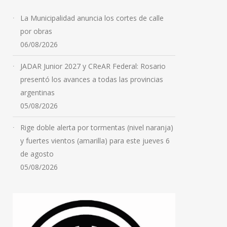
La Municipalidad anuncia los cortes de calle
por obras
06/08/2026
JADAR Junior 2027 y CReAR Federal: Rosario
presentó los avances a todas las provincias
argentinas
05/08/2026
Rige doble alerta por tormentas (nivel naranja)
y fuertes vientos (amarilla) para este jueves 6
de agosto
05/08/2026
Fred Machado fue
declarado culpable en
Estados Unidos y espera
la pena
06/08/2026