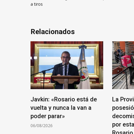
de
a tiros
entradas
Relacionados
de
Javkin: «Rosario está de
La Prov
vuelta y nunca la van a
posesió
poder parar»
decomis
por esta
06/08/2026
ilias de
Rosario