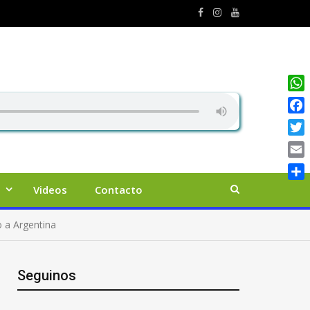
Wha
Face
Twit
Emai
Comp
Videos
Contacto
o a Argentina
Seguinos