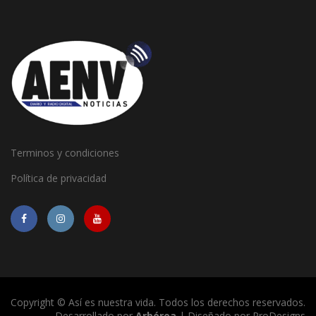
Terminos y condiciones
Política de privacidad
Copyright © Así es nuestra vida. Todos los derechos reservados.
Desarrollado por
Arbórea
| Diseñado por
ProDesigns