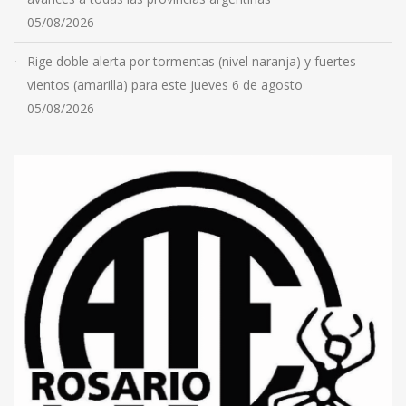
05/08/2026
Rige doble alerta por tormentas (nivel naranja) y fuertes
vientos (amarilla) para este jueves 6 de agosto
05/08/2026