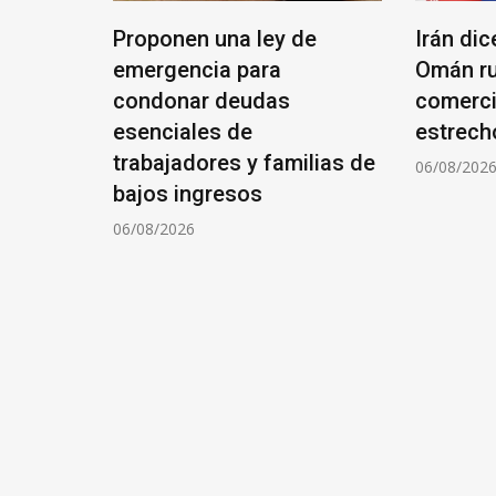
Proponen una ley de
Irán di
e en
emergencia para
Omán ru
espera
condonar deudas
comerci
esenciales de
estrech
trabajadores y familias de
06/08/202
bajos ingresos
06/08/2026