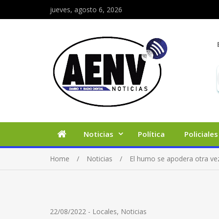
jueves, agosto 6, 2026
Noticias
Política
Policiales
Home
Noticias
El humo se apodera otra vez
22/08/2022
-
Locales
,
Noticias