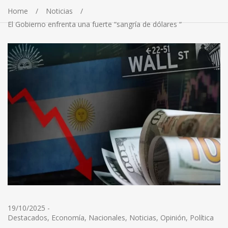
Home
Noticias
El Gobierno enfrenta una fuerte “sangría de dólares “
19/10/2025
-
Destacados
,
Economía
,
Nacionales
,
Noticias
,
Opinión
,
Política