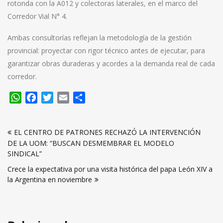
rotonda con la A012 y colectoras laterales, en el marco del
Corredor Vial N° 4.
Ambas consultorías reflejan la metodología de la gestión
provincial: proyectar con rigor técnico antes de ejecutar, para
garantizar obras duraderas y acordes a la demanda real de cada
corredor.
WhatsApp
Facebook
Twitter
Email
Compartir
Navegación
EL CENTRO DE PATRONES RECHAZÓ LA INTERVENCIÓN
de
DE LA UOM: “BUSCAN DESMEMBRAR EL MODELO
entradas
SINDICAL”
Crece la expectativa por una visita histórica del papa León XIV a
la Argentina en noviembre