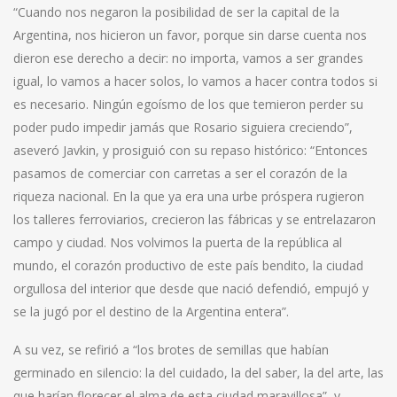
“Cuando nos negaron la posibilidad de ser la capital de la
Argentina, nos hicieron un favor, porque sin darse cuenta nos
dieron ese derecho a decir: no importa, vamos a ser grandes
igual, lo vamos a hacer solos, lo vamos a hacer contra todos si
es necesario. Ningún egoísmo de los que temieron perder su
poder pudo impedir jamás que Rosario siguiera creciendo”,
aseveró Javkin, y prosiguió con su repaso histórico: “Entonces
pasamos de comerciar con carretas a ser el corazón de la
riqueza nacional. En la que ya era una urbe próspera rugieron
los talleres ferroviarios, crecieron las fábricas y se entrelazaron
campo y ciudad. Nos volvimos la puerta de la república al
mundo, el corazón productivo de este país bendito, la ciudad
orgullosa del interior que desde que nació defendió, empujó y
se la jugó por el destino de la Argentina entera”.
A su vez, se refirió a “los brotes de semillas que habían
germinado en silencio: la del cuidado, la del saber, la del arte, las
que harían florecer el alma de esta ciudad maravillosa”, y