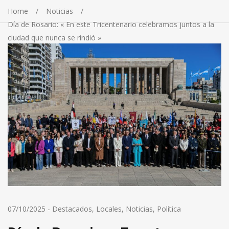
Home
Noticias
Día de Rosario: « En este Tricentenario celebramos juntos a la
ciudad que nunca se rindió »
07/10/2025
-
Destacados
,
Locales
,
Noticias
,
Política