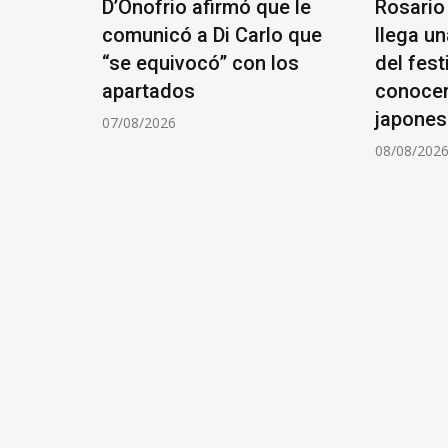
gos
D’Onofrio afirmó que le
Rosario
6:
comunicó a Di Carlo que
llega u
“se equivocó” con los
del fest
 jornada
apartados
conocer
rio
japone
07/08/2026
08/08/202