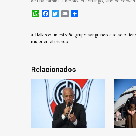
de una caminata heroica el domingo, sino de convertir
WhatsApp
Facebook
Twitter
Email
Compartir
Navegación
Hallaron un extraño grupo sanguíneo que solo tien
de
mujer en el mundo
entradas
Relacionados