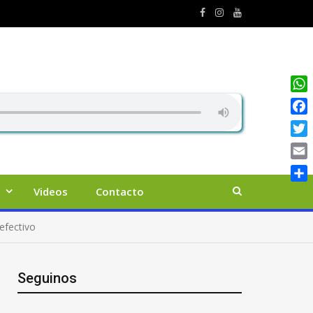
Wha
Face
Twit
Emai
Comp
Videos
Contacto
efectivo
Seguinos