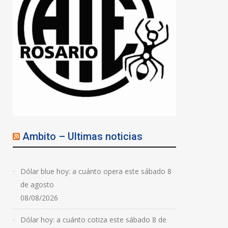
Qué dicen los números
que maneja el Gobierno
sobre la presencia de
extranjeros en las
universidades
08/08/2026
Ambito – Ultimas noticias
Dólar blue hoy: a cuánto opera este sábado 8
de agosto
08/08/2026
Dólar hoy: a cuánto cotiza este sábado 8 de