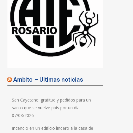
Ambito – Ultimas noticias
San Cayetano: gratitud y pedidos para un
santo que se vuelve país por un día
07/08/2026
Incendio en un edificio lindero a la casa de