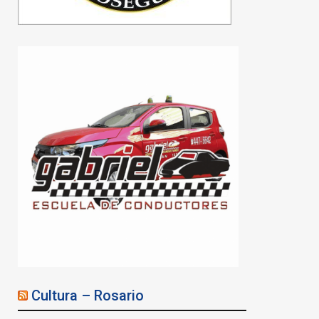
Violencia de género:
Cultura – Rosario
secuestraron un arsenal
en una vivienda