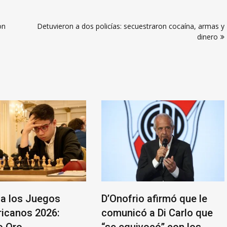
on
Detuvieron a dos policías: secuestraron cocaína, armas y
dinero
a los Juegos
D’Onofrio afirmó que le
icanos 2026:
comunicó a Di Carlo que
o Oro
“se equivocó” con los