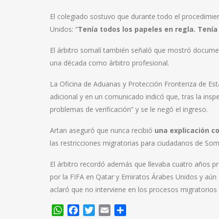
El colegiado sostuvo que durante todo el procedimie
Unidos: “
Tenía todos los papeles en regla. Tenía 
El árbitro somalí también señaló que mostró documen
una década como árbitro profesional.
La Oficina de Aduanas y Protección Fronteriza de Es
adicional y en un comunicado indicó que, tras la insp
problemas de verificación” y se le negó el ingreso.
Artan aseguró que nunca recibió
una explicación c
las restricciones migratorias para ciudadanos de Soma
El árbitro recordó además que llevaba cuatro años 
por la FIFA en Qatar y Emiratos Árabes Unidos y aún
aclaró que no interviene en los procesos migratorios d
WhatsApp
Facebook
Twitter
Email
Compartir