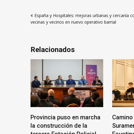
Navegación
España y Hospitales: mejoras urbanas y cercanía c
de
vecinas y vecinos en nuevo operativo barrial
entradas
Relacionados
ANTE
Provincia puso en marcha
Camino 
RIO
la construcción de la
Suramer
tercera Estación Policial
Faustin