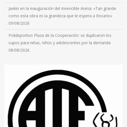
Javkin en la inauguración del Invencible Arena: «Tan grande
como esta obra es la grandeza que le espera a Rosario»
09/08/2026
Polideportivo Plaza de la Cooperación: se duplicaron los
cupos para niñas, niños y adolescentes por la demanda
08/08/2026