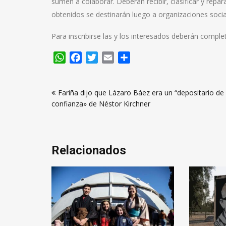
sumen a colaborar. Deberán recibir, clasificar y repa
obtenidos se destinarán luego a organizaciones social
Para inscribirse las y los interesados deberán comple
WhatsApp
Facebook
Twitter
Email
Compartir
Navegación
Fariña dijo que Lázaro Báez era un “depositario de
de
confianza» de Néstor Kirchner
entradas
Relacionados