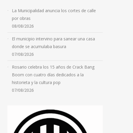
La Municipalidad anuncia los cortes de calle
por obras
El Gobierno anunció un
08/08/2026
acuerdo con Starlink para
llevar internet satelital a
El municipio intervino para sanear una casa
donde se acumulaba basura
escuelas rurales de todo
07/08/2026
el país
08/08/2026
Rosario celebra los 15 años de Crack Bang
Boom con cuatro días dedicados a la
historieta y la cultura pop
07/08/2026