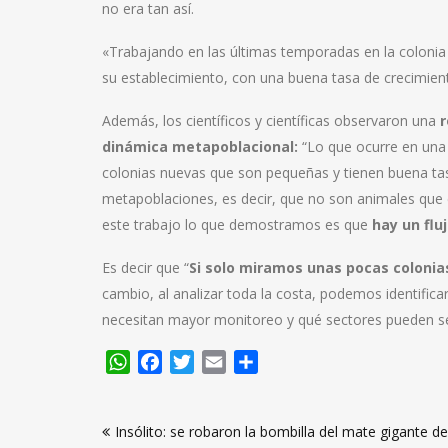
no era tan así.
«Trabajando en las últimas temporadas en la coloni
su establecimiento, con una buena tasa de crecimien
Además, los científicos y científicas observaron una
r
dinámica metapoblacional:
“Lo que ocurre en una 
colonias nuevas que son pequeñas y tienen buena tas
metapoblaciones, es decir, que no son animales que 
este trabajo lo que demostramos es que
hay un flu
Es decir que “
Si solo miramos unas pocas colonia
cambio, al analizar toda la costa, podemos identifica
necesitan mayor monitoreo y qué sectores pueden ser
WhatsApp
Facebook
Twitter
Email
Compartir
Navegación
Insólito: se robaron la bombilla del mate gigante d
de