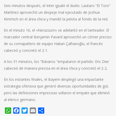
Seis minutos después, el Inter igualó el duelo. Lautaro “El Toro”
Martínez aprovechó un despeje mal ejecutado de Joshua
Kimmich en el área chica y mandó la pelota al fondo de la red.
En el minuto 16, el «Nerazzurri» se adelantó en el tanteador. El
marcador central Benjamin Pavard aprovechó un córner preciso
de su comapañero de equipo Hakan Çalhanoğlu, el francés
cabeceó y concretó el 2-1.
A los 31 minutos, los “Bávaros “empataron el partido. Eric Dier
cabeceó de manera precisa en el área chica y concretó el 2-2.
En los instantes finales, el Bayern desplegó una impactante
estrategia ofensiva que generó diversas oportunidades de gol,
pero las definiciones imprecisas sellaron el empate que eliminó
al elenco germano.
WhatsApp
Facebook
Twitter
Email
Compartir