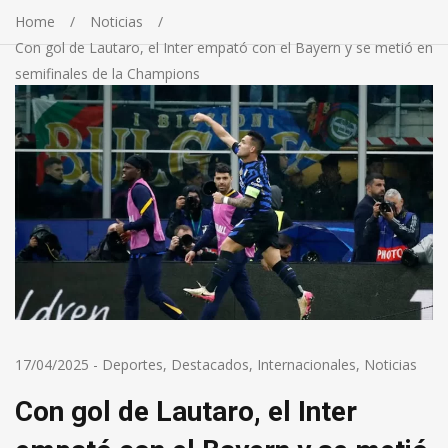
Home
Noticias
Con gol de Lautaro, el Inter empató con el Bayern y se metió en
semifinales de la Champions
17/04/2025
-
Deportes
,
Destacados
,
Internacionales
,
Noticias
Con gol de Lautaro, el Inter