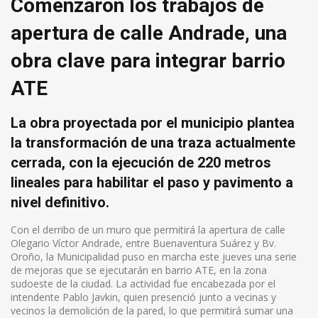
Comenzaron los trabajos de
apertura de calle Andrade, una
obra clave para integrar barrio
ATE
La obra proyectada por el municipio plantea
la transformación de una traza actualmente
cerrada, con la ejecución de 220 metros
lineales para habilitar el paso y pavimento a
nivel definitivo.
Con el derribo de un muro que permitirá la apertura de calle
Olegario Víctor Andrade, entre Buenaventura Suárez y Bv.
Oroño, la Municipalidad puso en marcha este jueves una serie
de mejoras que se ejecutarán en barrio ATE, en la zona
sudoeste de la ciudad. La actividad fue encabezada por el
intendente Pablo Javkin, quien presenció junto a vecinas y
vecinos la demolición de la pared, lo que permitirá sumar una