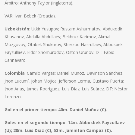
Árbitro: Anthony Taylor (Inglaterra).
VAR: Ivan Bebek (Croacia).
Uzbekistán
: Utkir Yusupov; Rustam Ashurmatov, Abdukodir
Khusanov, Abdulla Abdullaev; Bekhruz Karimov, Akmal
Mozgovoy, Otabek Shukurov, Sherzod Nasrullaev; Abbosbek
Fayzullaev, Eldor Shomurodov, Oston Urunov. DT: Fabio
Cannavaro.
Colombia
: Camilo Vargas; Daniel Muñoz, Davinson Sánchez,
Jhon Lucumí, Johan Mojica; Jefferson Lerma, Gustavo Puerta;
Jhon Arias, James Rodríguez, Luis Díaz; Luis Suárez. DT: Néstor
Lorenzo.
Gol en el primer tiempo: 40m. Daniel Muñoz (C).
Goles en el segundo tiempo: 14m. Abbosbek Fayzullaev
(U); 20m. Luis Díaz (C), 53m. Jaminton Campaz (C).