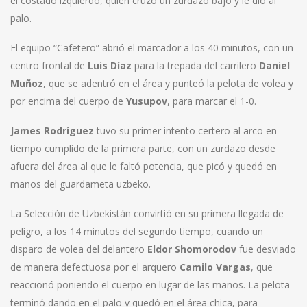
el costado izquierdo, quien cruzó un zurdazo bajo y le dio al
palo.
El equipo “Cafetero” abrió el marcador a los 40 minutos, con un
centro frontal de
Luis Díaz
para la trepada del carrilero
Daniel
Muñoz
, que se adentró en el área y punteó la pelota de volea y
por encima del cuerpo de
Yusupov
, para marcar el 1-0.
James Rodríguez
tuvo su primer intento certero al arco en
tiempo cumplido de la primera parte, con un zurdazo desde
afuera del área al que le faltó potencia, que picó y quedó en
manos del guardameta uzbeko.
La Selección de Uzbekistán convirtió en su primera llegada de
peligro, a los 14 minutos del segundo tiempo, cuando un
disparo de volea del delantero
Eldor Shomorodov
fue desviado
de manera defectuosa por el arquero
Camilo Vargas
, que
reaccionó poniendo el cuerpo en lugar de las manos. La pelota
terminó dando en el palo y quedó en el área chica, para