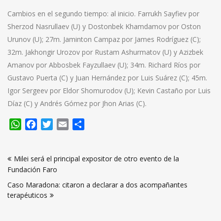
Cambios en el segundo tiempo: al inicio. Farrukh Sayfiev por
Sherzod Nasrullaev (U) y Dostonbek Khamdamov por Oston
Urunov (U); 27m. Jaminton Campaz por James Rodríguez (C);
32m. Jakhongir Urozov por Rustam Ashurmatov (U) y Azizbek
Amanov por Abbosbek Fayzullaev (U); 34m. Richard Ríos por
Gustavo Puerta (C) y Juan Hernández por Luis Suárez (C); 45m.
Igor Sergeev por Eldor Shomurodov (U); Kevin Castaño por Luis
Díaz (C) y Andrés Gómez por Jhon Arias (C).
WhatsApp
Facebook
Twitter
Email
Compartir
Navegación
Milei será el principal expositor de otro evento de la
de
Fundación Faro
entradas
Caso Maradona: citaron a declarar a dos acompañantes
terapéuticos