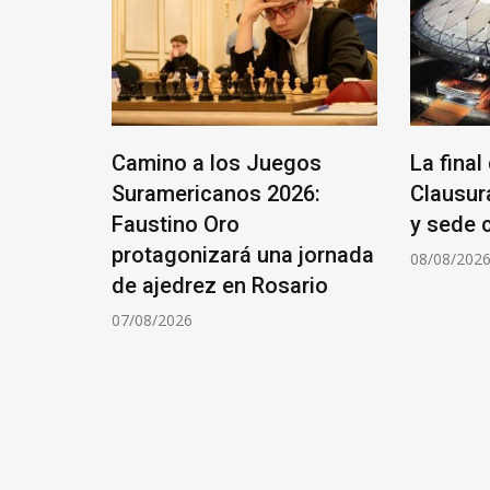
eros
Camino a los Juegos
La final
ierno
Suramericanos 2026:
Clausur
 de
Faustino Oro
y sede 
protagonizará una jornada
08/08/202
de ajedrez en Rosario
07/08/2026