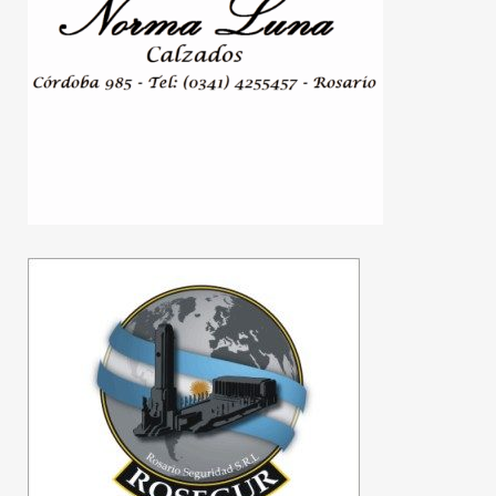
El Palacio de los Leones
celebra sus 130 años con