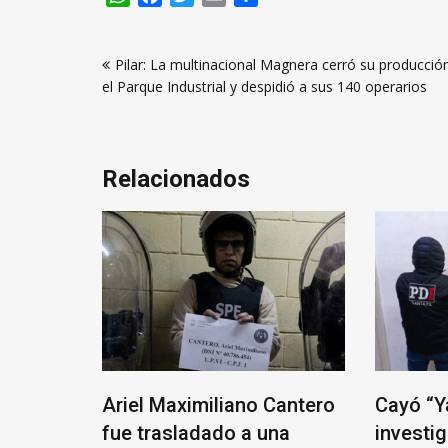
Navegación
Pilar: La multinacional Magnera cerró su producció
de
el Parque Industrial y despidió a sus 140 operarios
entradas
Relacionados
ta del
Ariel Maximiliano Cantero
Cayó “Ya
a
fue trasladado a una
investi