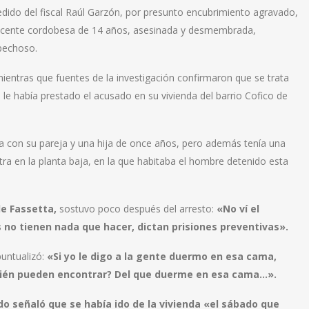
dido del fiscal Raúl Garzón, por presunto encubrimiento agravado,
lescente cordobesa de 14 años, asesinada y desmembrada,
spechoso.
mientras que fuentes de la investigación confirmaron que se trata
 le había prestado el acusado en su vivienda del barrio Cofico de
vía con su pareja y una hija de once años, pero además tenía una
otra en la planta baja, en la que habitaba el hombre detenido esta
e Fassetta,
sostuvo poco después del arresto:
«No ví el
 no tienen nada que hacer, dictan prisiones preventivas».
puntualizó:
«Si yo le digo a la gente duermo en esa cama,
e quién pueden encontrar? Del que duerme en esa cama…».
do
señaló que se había ido de la vivienda «el sábado que