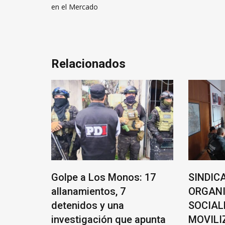
de
en el Mercado
entradas
Relacionados
rasil
Golpe a Los Monos: 17
SINDIC
allanamientos, 7
ORGAN
detenidos y una
SOCIAL
de
investigación que apunta
MOVILI