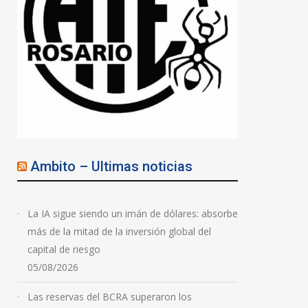
convocan a movilizarse en
Rosario
05/08/2026
Ambito – Ultimas noticias
La IA sigue siendo un imán de dólares: absorbe
más de la mitad de la inversión global del
capital de riesgo
05/08/2026
Las reservas del BCRA superaron los