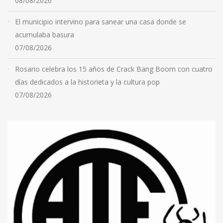
08/08/2026
El municipio intervino para sanear una casa donde se
acumulaba basura
07/08/2026
Rosario celebra los 15 años de Crack Bang Boom con cuatro
días dedicados a la historieta y la cultura pop
07/08/2026