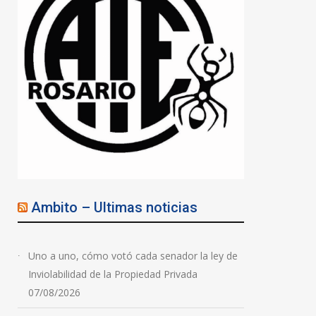
La AFA respaldó al
presidente de la FIFA,
Gianni Infantino, con un
comunicado
07/08/2026
Ambito – Ultimas noticias
Uno a uno, cómo votó cada senador la ley de
Inviolabilidad de la Propiedad Privada
07/08/2026