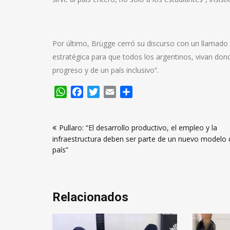
Por último, Brügge cerró su discurso con un llamado a
estratégica para que todos los argentinos, vivan don
progreso y de un país inclusivo”.
WhatsApp
Facebook
Twitter
Email
Compartir
Navegación
Pullaro: “El desarrollo productivo, el empleo y la
de
infraestructura deben ser parte de un nuevo modelo 
entradas
país”
Relacionados