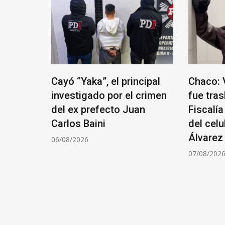
nes
Cayó “Yaka”, el principal
Chaco: 
Street y
investigado por el crimen
fue tras
dó cerca
del ex prefecto Juan
Fiscalía
Carlos Baini
del celu
Álvarez
06/08/2026
07/08/202