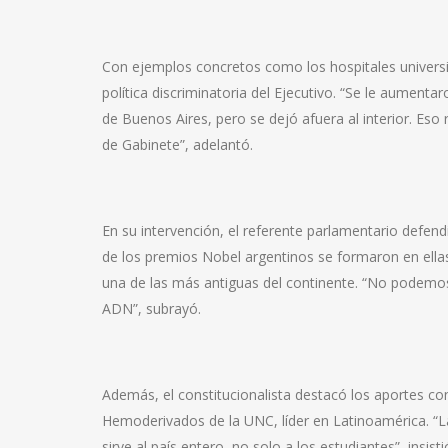
Con ejemplos concretos como los hospitales univers
política discriminatoria del Ejecutivo. “Se le aument
de Buenos Aires, pero se dejó afuera al interior. Eso
de Gabinete”, adelantó.
En su intervención, el referente parlamentario defendi
de los premios Nobel argentinos se formaron en ella
una de las más antiguas del continente. “No podemos
ADN”, subrayó.
Además, el constitucionalista destacó los aportes co
Hemoderivados de la UNC, líder en Latinoamérica. “La
sirve al país entero, no solo a los estudiantes”, insisti