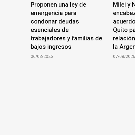
nes
Proponen una ley de
Milei y
Street y
emergencia para
encabez
dó cerca
condonar deudas
acuerdo
esenciales de
Quito pa
trabajadores y familias de
relación
bajos ingresos
la Arge
06/08/2026
07/08/202