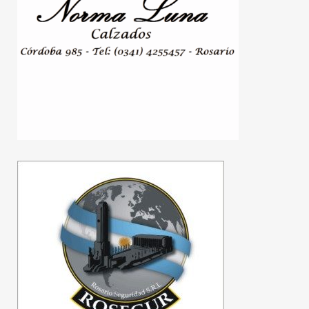
Argentina y Ecuador
firmaron un acuerdo
comercial para impulsar
las exportaciones
automotrices
07/08/2026