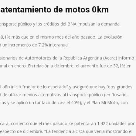
patentamiento de motos 0km
ransporte público y los créditos del BNA impulsan la demanda.
n 8,1% más que en el mismo mes del año pasado. La evolución
tó un incremento de 7,2% interanual.
sionarios de Automotores de la República Argentina (Acara) informó
onal en enero. En relación a diciembre, el aumento fue de 32,1% en
el año inició “mejor de lo esperado” y aseguró que hay “dos grandes
de utilizar medios alternativos al transporte público (en Rosario,
as y se aplicó un tarifazo de casi el 40%), y el Plan Mi Moto, con
e Acara, comentó que el mes pasado se patentaran 1.422 unidades por
 respecto de diciembre. “La tendencia alcista que venía mostrando el