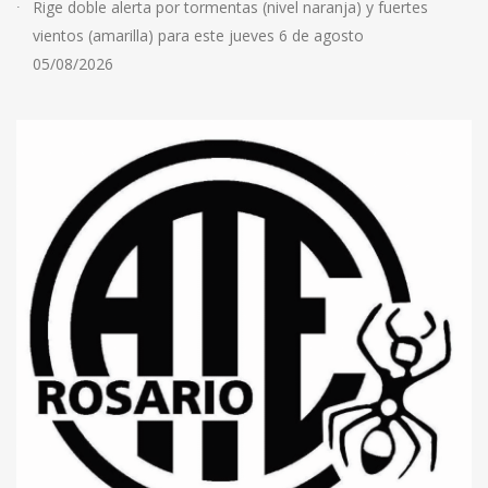
Rige doble alerta por tormentas (nivel naranja) y fuertes
vientos (amarilla) para este jueves 6 de agosto
05/08/2026